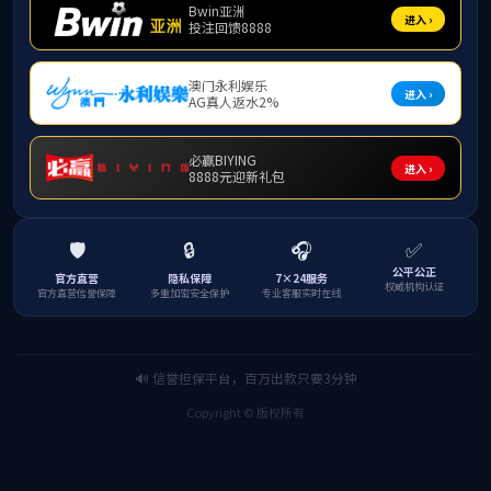
一
改
二
主
顾、2
目
感。
三
时
地