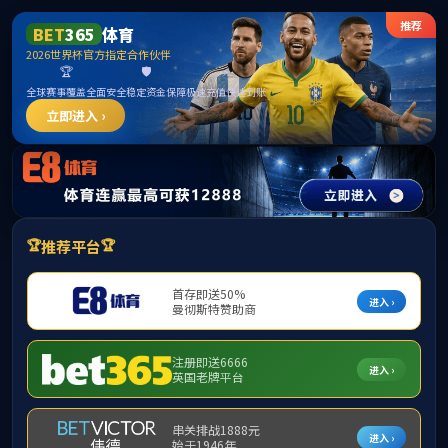
英
集团首页
本站首页
部门