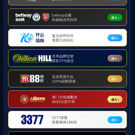
实践教学
《概论》课实践教学
《
《基础》课实践教学
实践教学成果
wi
雅
《
2