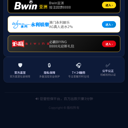
“
集
wi
党
公
公
“
wi
“
思