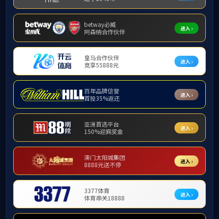
社会服务
雅职院“薪火”宣讲团
雅职
培训研修
校地共建
校
wi
w
w