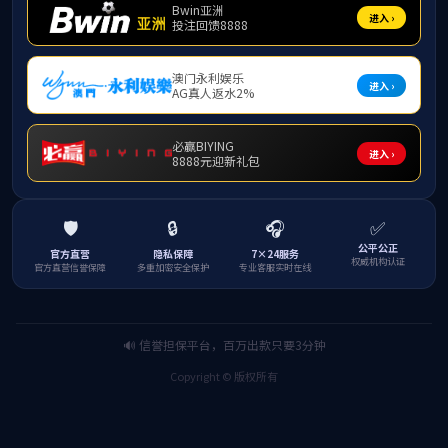
讲
族气节
义。刘
战的牺