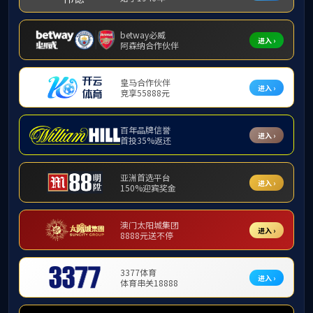
员工社团
员
2
兵’重
热烈。