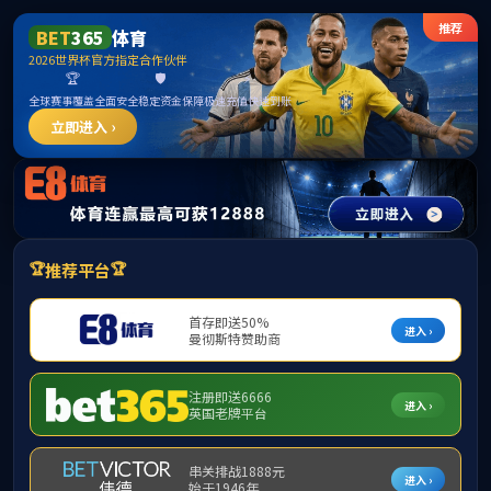
英
集团首页
本站首页
部门