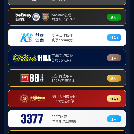
教学科研
教科动态
课
教学研究
课程建设
以榜
科研项目
成果展示
为
会主义