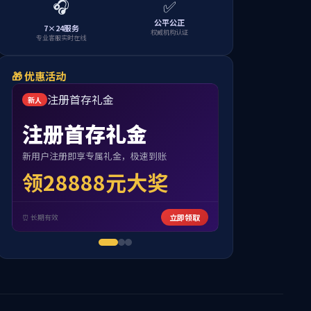
位置：
>
> 正文
本站首页
心理教育
心理健康主题活动
时间：[2025-03-10] 点击数：
amhill英国官网与共青团雨城区委联合在青江街道孝廉社区举办了
时光，追溯三八国际妇女节的起源与发展，引导孩子们认知女性在社会中