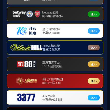
心理教育
教研室简介
心
团队队伍
教学管理
教学资源
心理百科
为
实践活动
一场主